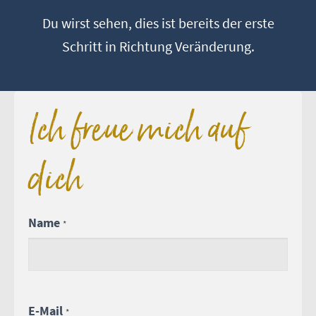
Du wirst sehen, dies ist bereits der erste
Schritt in Richtung Veränderung.
Ich freue mich auf
dich
Name
Falls
*
Du
menschlich
bist,
E-Mail
*